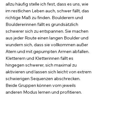
allzu häufig stelle ich fest, dass es uns, wie 
im restlichen Leben auch, schwer fällt, das 
richtige Maß zu finden. Boulderern und 
Bouldererinnen fällt es grundsätzlich 
schwerer sich zu entspannen. Sie machen 
aus jeder Route einen langen Boulder und 
wundern sich, dass sie vollkommen außer 
Atem und mit gepumpten Armen abfallen. 
Kletterern und Kletterinnen fällt es 
hingegen schwerer, sich maximal zu 
aktivieren und lassen sich leicht von extrem 
schwierigen Sequenzen abschrecken. 
Beide Gruppen können vom jeweils 
anderen Modus lernen und profitieren. 
Weder durch extreme Anspannung noch 
durch extreme Entspannung erreichen sie 
das Top, sondern nur im richtigen 
Verhältnis aus beiden 
Spannungszuständen. Um mit beiden 
flexibler umgehen zu können, empfehle ich 