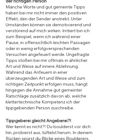
der richtigen Person
Manche Worte und gut gemeinte Tipps 
haben bei mir nicht immer den positiven 
Effekt, den der Sender anstrebt. Unter 
Umständen können sie demotivierend und 
verstörend auf mich wirken. Irritiert bin ich 
zum Beispiel, wenn ich während einer 
Pause, in offensichtlich leichten Passagen 
oder in wenig erfolgversprechenden 
Versuchen angefeuert werde. Ungefragte 
Tipps stoßen bei mir oftmals in ähnlicher 
Art und Weise auf innere Ablehnung. 
Während das Anfeuern in einer 
überzeugenden Art und Weise und zum 
richtigen Zeitpunkt erfolgen muss, hängt 
hingegen die Annahme gut gemeinter 
Ratschläge zusätzlich davon ab, welche 
klettertechnische Kompetenz ich der 
tippgebenden Person zuschreibe.
Tippgeberei gleicht Angeberei?!
Wer kennt es nicht?! Du boulderst vor dich 
hin, probierst aus, tüftelst herum. In deinem 
Rücken spürst du Blicke eines Boulderers, 