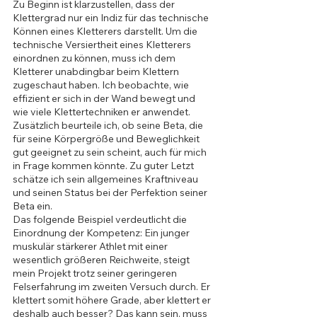
Zu Beginn ist klarzustellen, dass der 
Klettergrad nur ein Indiz für das technische 
Können eines Kletterers darstellt. Um die 
technische Versiertheit eines Kletterers 
einordnen zu können, muss ich dem 
Kletterer unabdingbar beim Klettern 
zugeschaut haben. Ich beobachte, wie 
effizient er sich in der Wand bewegt und 
wie viele Klettertechniken er anwendet. 
Zusätzlich beurteile ich, ob seine Beta, die 
für seine Körpergröße und Beweglichkeit 
gut geeignet zu sein scheint, auch für mich 
in Frage kommen könnte. Zu guter Letzt 
schätze ich sein allgemeines Kraftniveau 
und seinen Status bei der Perfektion seiner 
Beta ein.
Das folgende Beispiel verdeutlicht die 
Einordnung der Kompetenz: Ein junger 
muskulär stärkerer Athlet mit einer 
wesentlich größeren Reichweite, steigt 
mein Projekt trotz seiner geringeren 
Felserfahrung im zweiten Versuch durch. Er 
klettert somit höhere Grade, aber klettert er 
deshalb auch besser? Das kann sein, muss 