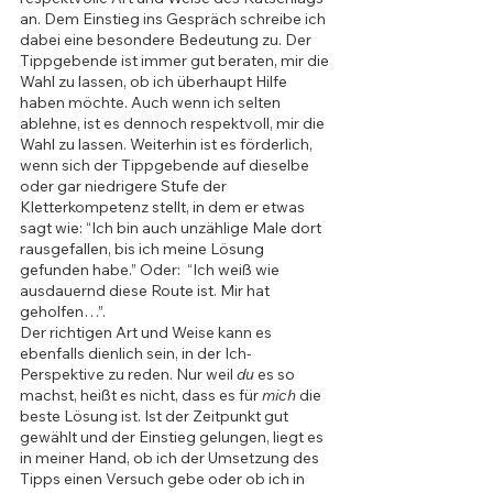
an. Dem Einstieg ins Gespräch schreibe ich 
dabei eine besondere Bedeutung zu. Der 
Tippgebende ist immer gut beraten, mir die 
Wahl zu lassen, ob ich überhaupt Hilfe 
haben möchte. Auch wenn ich selten 
ablehne, ist es dennoch respektvoll, mir die 
Wahl zu lassen. Weiterhin ist es förderlich, 
wenn sich der Tippgebende auf dieselbe 
oder gar niedrigere Stufe der 
Kletterkompetenz stellt, in dem er etwas 
sagt wie: “Ich bin auch unzählige Male dort 
rausgefallen, bis ich meine Lösung 
gefunden habe.” Oder:  “Ich weiß wie 
ausdauernd diese Route ist. Mir hat 
geholfen…”. 
Der richtigen Art und Weise kann es 
ebenfalls dienlich sein, in der Ich-
Perspektive zu reden. Nur weil 
du 
es so 
machst, heißt es nicht, dass es für 
mich 
die 
beste Lösung ist. Ist der Zeitpunkt gut 
gewählt und der Einstieg gelungen, liegt es 
in meiner Hand, ob ich der Umsetzung des 
Tipps einen Versuch gebe oder ob ich in 