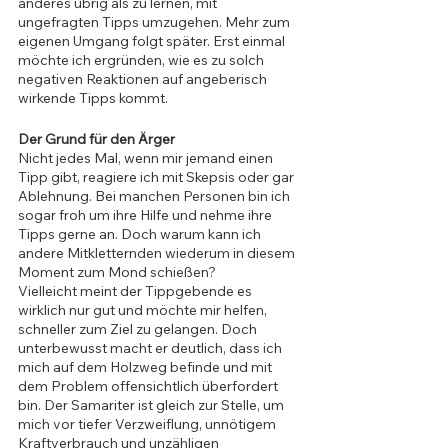
anderes übrig als zu lernen, mit 
ungefragten Tipps umzugehen. Mehr zum 
eigenen Umgang folgt später. Erst einmal 
möchte ich ergründen, wie es zu solch 
negativen Reaktionen auf angeberisch 
wirkende Tipps kommt.
Der Grund für den Ärger
Nicht jedes Mal, wenn mir jemand einen 
Tipp gibt, reagiere ich mit Skepsis oder gar 
Ablehnung. Bei manchen Personen bin ich 
sogar froh um ihre Hilfe und nehme ihre 
Tipps gerne an. Doch warum kann ich 
andere Mitkletternden wiederum in diesem 
Moment zum Mond schießen?
Vielleicht meint der Tippgebende es 
wirklich nur gut und möchte mir helfen, 
schneller zum Ziel zu gelangen. Doch 
unterbewusst macht er deutlich, dass ich 
mich auf dem Holzweg befinde und mit 
dem Problem offensichtlich überfordert 
bin. Der Samariter ist gleich zur Stelle, um 
mich vor tiefer Verzweiflung, unnötigem 
Kraftverbrauch und unzähligen 