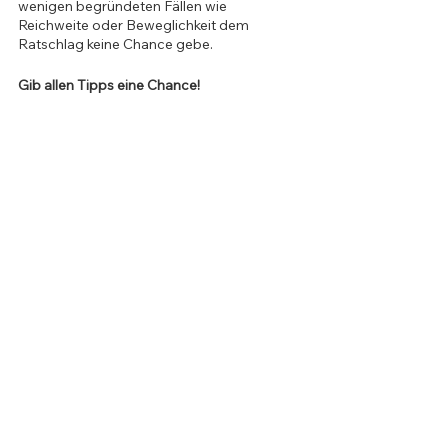
wenigen begründeten Fällen wie 
Reichweite oder Beweglichkeit dem 
Ratschlag keine Chance gebe. 
Gib allen Tipps eine Chance!
Der Mensch hat dreierlei Wege, klug zu 
handeln: erstens durch Nachdenken, das ist 
der Edelste, zweitens durch Nachahmen, 
das ist der Leichteste, und drittens durch 
Erfahrung, das ist der Bitterste (Konfuzius 
*551 v. Chr. †479 v. Chr.). Jeder hat die freie 
Wahl, für welchen der drei Wege der 
Erkenntnis man sich entscheiden möchte. 
Nehmen wir einen Ratschlag an und 
probieren ihn aus, entscheiden wir uns für 
den zweiten, also den Leichtesten. Dieser 
Weg kann uns viel Kraft und Nerven 
ersparen und letztendlich wesentlich oder 
gar entscheidend zum Gelingen des 
Projekts in limitierter Zeit beitragen. 
Allzu oft tendiere ich dazu, gut gemeinte 
Tipps vorschnell abzulehnen und ertappe 
mich bei Gedanken wie “Jaa klar, mit deiner 
Kraft vielleicht” oder “Wenn ich deine 