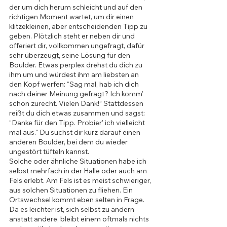
der um dich herum schleicht und auf den 
richtigen Moment wartet, um dir einen 
klitzekleinen, aber entscheidenden Tipp zu 
geben. Plötzlich steht er neben dir und 
offeriert dir, vollkommen ungefragt, dafür 
sehr überzeugt, seine Lösung für den 
Boulder. Etwas perplex drehst du dich zu 
ihm um und würdest ihm am liebsten an 
den Kopf werfen: “Sag mal, hab ich dich 
nach deiner Meinung gefragt? Ich komm’ 
schon zurecht. Vielen Dank!” Stattdessen 
reißt du dich etwas zusammen und sagst: 
“Danke für den Tipp. Probier’ ich vielleicht 
mal aus." Du suchst dir kurz darauf einen 
anderen Boulder, bei dem du wieder 
ungestört tüfteln kannst.
Solche oder ähnliche Situationen habe ich 
selbst mehrfach in der Halle oder auch am 
Fels erlebt. Am Fels ist es meist schwieriger, 
aus solchen Situationen zu fliehen. Ein 
Ortswechsel kommt eben selten in Frage. 
Da es leichter ist, sich selbst zu ändern 
anstatt andere, bleibt einem oftmals nichts 