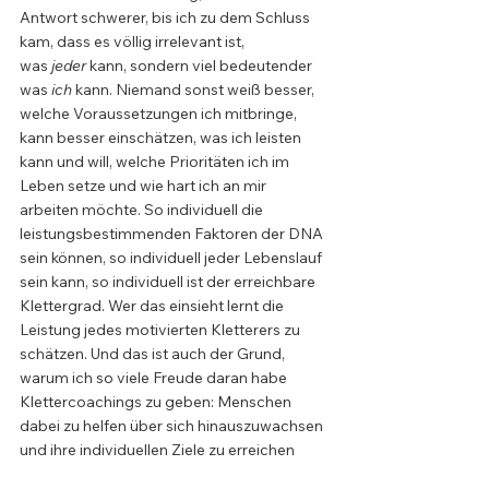
Antwort schwerer, bis ich zu dem Schluss 
kam, dass es völlig irrelevant ist, 
was 
jeder
 kann, sondern viel bedeutender 
was
 ich
 kann. Niemand sonst weiß besser, 
welche Voraussetzungen ich mitbringe, 
kann besser einschätzen, was ich leisten 
kann und will, welche Prioritäten ich im 
Leben setze und wie hart ich an mir 
arbeiten möchte. So individuell die 
leistungsbestimmenden Faktoren der DNA 
sein können, so individuell jeder Lebenslauf 
sein kann, so individuell ist der erreichbare 
Klettergrad. Wer das einsieht lernt die 
Leistung jedes motivierten Kletterers zu 
schätzen. Und das ist auch der Grund, 
warum ich so viele Freude daran habe 
Klettercoachings zu geben: Menschen 
dabei zu helfen über sich hinauszuwachsen 
und ihre individuellen Ziele zu erreichen 
egal auf welchem Niveau. Denn 
jeder
 bringt 