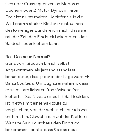
sich über Cruxsequenzen an Monos in 
Dächern oder 2-Meter-Dynos in ihren 
Projekten unterhalten. Je tiefer sie in die 
Welt enorm starker Kletterer eintauchen, 
desto weniger wundere ich mich, dass sie 
mit der Zeit den Eindruck bekommen, dass 
8a doch jeder klettern kann. 
9a - Das neue Normal?
Ganz vom Glauben bin ich selbst 
abgekommen, als jemand standfest 
behauptete, dass jeder in der Lage wäre FB 
8a zu 
bouldern
. Unnötig zu erwähnen, dass 
er selbst am liebsten französische 9er 
kletterte. Das Niveau eines FB 8a-Boulders 
ist in etwa mit einer 9a-Route zu 
vergleichen, von der wohl nicht nur ich weit 
entfernt bin. Obwohl man auf der Kletterer-
Website 
8a.nu
 durchaus den Eindruck 
bekommen könnte, dass 9a das neue 