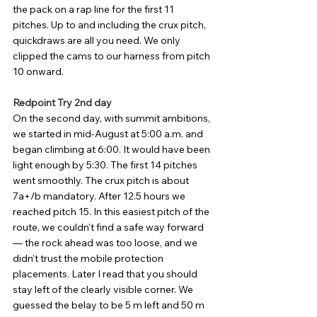
the pack on a rap line for the first 11 
pitches. Up to and including the crux pitch, 
quickdraws are all you need. We only 
clipped the cams to our harness from pitch 
10 onward.
Redpoint Try 2nd day
On the second day, with summit ambitions, 
we started in mid-August at 5:00 a.m. and 
began climbing at 6:00. It would have been 
light enough by 5:30. The first 14 pitches 
went smoothly. The crux pitch is about 
7a+/b mandatory. After 12.5 hours we 
reached pitch 15. In this easiest pitch of the 
route, we couldn’t find a safe way forward 
— the rock ahead was too loose, and we 
didn’t trust the mobile protection 
placements. Later I read that you should 
stay left of the clearly visible corner. We 
guessed the belay to be 5 m left and 50 m 