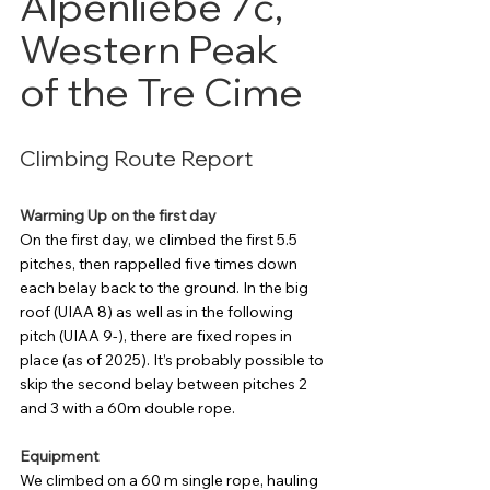
Alpenliebe 7c, 
Western Peak 
of the Tre Cime
Climbing Route Report
Warming Up on the first day
On the first day, we climbed the first 5.5 
pitches, then rappelled five times down 
each belay back to the ground. In the big 
roof (UIAA 8) as well as in the following 
pitch (UIAA 9-), there are fixed ropes in 
place (as of 2025). It’s probably possible to 
skip the second belay between pitches 2 
and 3 with a 60m double rope.
Equipment
We climbed on a 60 m single rope, hauling 