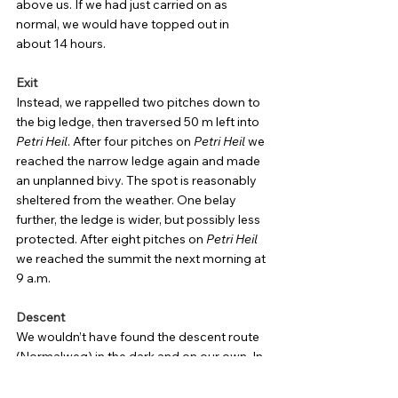
above us. If we had just carried on as 
normal, we would have topped out in 
about 14 hours.
Exit
Instead, we rappelled two pitches down to 
the big ledge, then traversed 50 m left into 
Petri Heil
. After four pitches on 
Petri Heil
 we 
reached the narrow ledge again and made 
an unplanned bivy. The spot is reasonably 
sheltered from the weather. One belay 
further, the ledge is wider, but possibly less 
protected. After eight pitches on 
Petri Heil
we reached the summit the next morning at 
9 a.m.
Descent
We wouldn’t have found the descent route 
(Normalweg) in the dark and on our own. In 
the morning, we were grateful for the help 
of a mountain guide. From the top, keep 