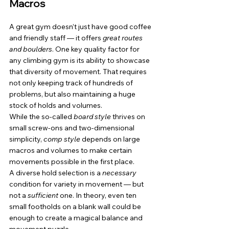
Macros
A great gym doesn’t just have good coffee 
and friendly staff — it offers 
great routes 
and boulders
. One key quality factor for 
any climbing gym is its ability to showcase 
that diversity of movement. That requires 
not only keeping track of hundreds of 
problems, but also maintaining a huge 
stock of holds and volumes.
While the so-called 
board style
 thrives on 
small screw-ons and two-dimensional 
simplicity, 
comp style
 depends on large 
macros and volumes to make certain 
movements possible in the first place.
A diverse hold selection is a 
necessary
condition for variety in movement — but 
not a 
sufficient
 one. In theory, even ten 
small footholds on a blank wall could be 
enough to create a magical balance and 
movement puzzle.