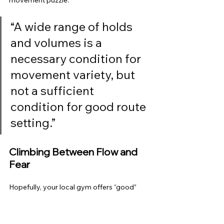
“A wide range of holds 
and volumes is a 
necessary condition for 
movement variety, but 
not a sufficient 
condition for good route 
setting.”
Climbing Between Flow and 
Fear
Hopefully, your local gym offers “good” 
routes and boulders — whether they’re set 
with screw-ons or macros. But what 
exactly makes a boulder or route 
good
? 