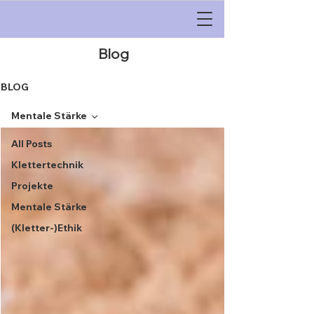
Blog
BLOG
Mentale Stärke
All Posts
Klettertechnik
Projekte
Mentale Stärke
(Kletter-)Ethik