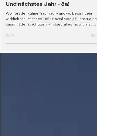
4. Jan.
10 Min. Lesezeit
Und nächstes Jahr - 8a!
Wo hört der kühne Traum auf – und wo beginnt ein
wirklich realistisches Ziel? Social Media flüstert dir ein,
dass mit dem „richtigen Mindset“ alles möglich ist,
stärkere Kletterer tun so, als wären höhere Grade „kein
Thema“. Aber dein Weg muss nicht ihrem Narrativ
folgen. Wenn du lernst, eigene, ehrliche Ziele zu
setzen, dein Fundament systematisch aufzubauen und
deinen Plan wirklich an deine Stärken und Schwächen
anzupassen, kannst du mehr erreichen, als du heute für
möglich