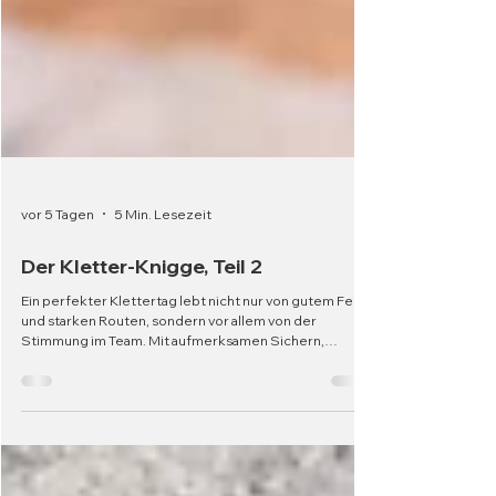
vor 5 Tagen
5 Min. Lesezeit
Der Kletter-Knigge, Teil 2
Ein perfekter Klettertag lebt nicht nur von gutem Fels
und starken Routen, sondern vor allem von der
Stimmung im Team. Mit aufmerksamen Sichern,
ehrlicher Motivation, Geduld und Respekt stärken sich
die Kletterer gegenseitig. Gute Vibes entstehen, wenn
alle Verantwortung für das gemeinsame Erlebnis
übernehmen.